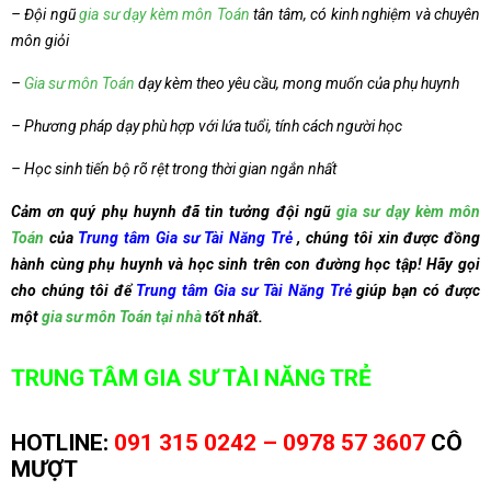
– Đội ngũ
gia sư dạy kèm môn Toán
tân tâm, có kinh nghiệm và chuyên
môn giỏi
–
Gia sư môn Toán
dạy kèm theo yêu cầu, mong muốn của phụ huynh
– Phương pháp dạy phù hợp với lứa tuổi, tính cách người học
– Học sinh tiến bộ rõ rệt trong thời gian ngắn nhất
Cảm ơn quý phụ huynh đã tin tưởng đội ngũ
gia sư dạy kèm môn
Toán
của
Trung tâm Gia sư Tài Năng Trẻ
, chúng tôi xin được đồng
hành cùng phụ huynh và học sinh trên con đường học tập! Hãy gọi
cho chúng tôi để
Trung tâm Gia sư Tài Năng Trẻ
giúp bạn có được
một
gia sư môn Toán tại nhà
tốt nhất.
TRUNG TÂM GIA SƯ TÀI NĂNG TRẺ
HOTLINE:
091 315 0242 –
0978 57 3607
CÔ
MƯỢT