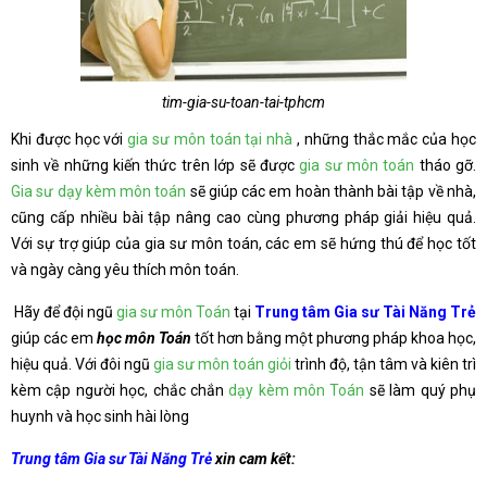
tim-gia-su-toan-tai-tphcm
Khi được học với
gia sư môn toán tại nhà
, những thắc mắc của học
sinh về những kiến thức trên lớp sẽ được
gia sư môn toán
tháo gỡ.
Gia sư dạy kèm môn toán
sẽ giúp các em hoàn thành bài tập về nhà,
cũng cấp nhiều bài tập nâng cao cùng phương pháp giải hiệu quả.
Với sự trợ giúp của gia sư môn toán, các em sẽ hứng thú để học tốt
và ngày càng yêu thích môn toán.
Hãy để đội ngũ
gia sư môn Toán
tại
Trung tâm Gia sư Tài Năng Trẻ
giúp các em
học môn Toán
tốt hơn bằng một phương pháp khoa học,
hiệu quả. Với đôi ngũ
gia sư môn toán giỏi
trình độ, tận tâm và kiên trì
kèm cập người học, chắc chắn
dạy kèm môn Toán
sẽ làm quý phụ
huynh và học sinh hài lòng
Trung tâm Gia sư Tài Năng Trẻ
xin cam kết: