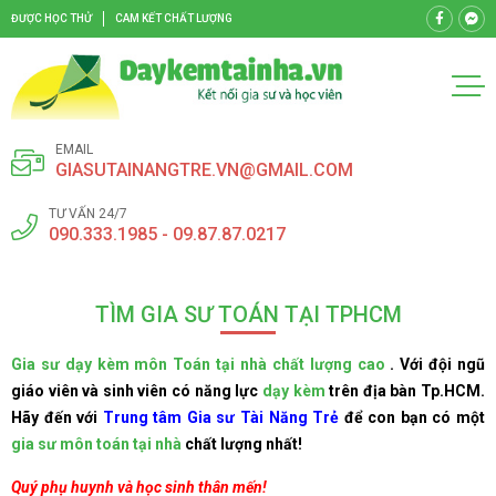
ĐƯỢC HỌC THỬ
CAM KẾT CHẤT LƯỢNG
EMAIL
GIASUTAINANGTRE.VN@GMAIL.COM
TƯ VẤN 24/7
090.333.1985 - 09.87.87.0217
TÌM GIA SƯ TOÁN TẠI TPHCM
Gia sư dạy kèm môn Toán tại nhà chất lượng cao
. Với đội ngũ
giáo viên và sinh viên có năng lực
dạy kèm
trên địa bàn Tp.HCM.
Hãy đến với
Trung tâm Gia sư Tài Năng Trẻ
để con bạn có một
gia sư môn toán tại nhà
chất lượng nhất!
Quý phụ huynh và học sinh thân mến!