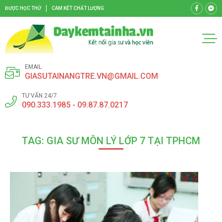
ĐƯỢC HỌC THỬ
CAM KẾT CHẤT LƯỢNG
EMAIL
GIASUTAINANGTRE.VN@GMAIL.COM
TƯ VẤN 24/7
090.333.1985 - 09.87.87.0217
TAG: GIA SƯ MÔN LÝ LỚP 7 TẠI TPHCM