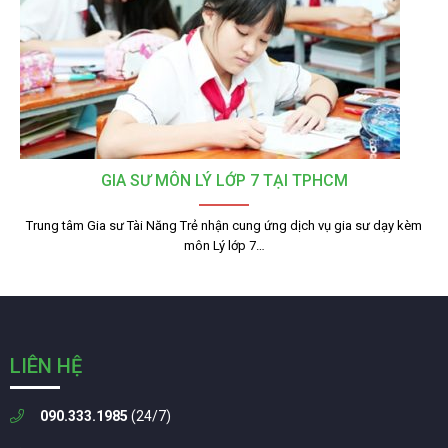
GIA SƯ MÔN LÝ LỚP 7 TẠI TPHCM
Trung tâm Gia sư Tài Năng Trẻ nhận cung ứng dịch vụ gia sư dạy kèm
môn Lý lớp 7…
LIÊN HỆ
090.333.1985
(24/7)