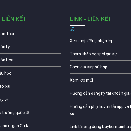
- LIÊN KẾT
LINK - LIÊN KẾT
môn Toán
Xem hợp đồng nhận lớp
môn Lý
Tham khảo học phí gia sư
môn Hóa
Chọn gia sư phù hợp
iểu học
Xem lớp mới
áo bài
Hướng dẫn đăng ký tài khoản gia
ạy vẽ
Hướng dẫn phụ huynh tải app và t
s trường quốc tế
sư
iano organ Guitar
Link tải ứng dụng Daykemtainha.