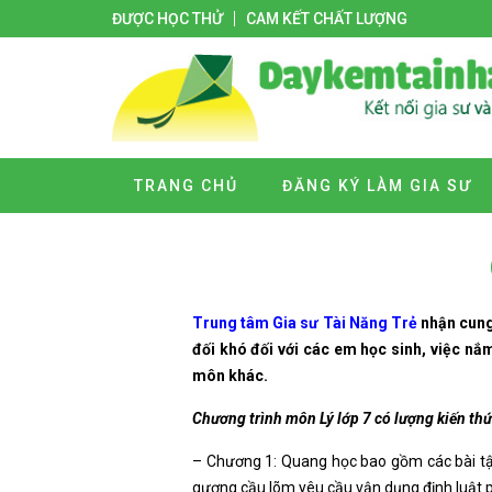
ĐƯỢC HỌC THỬ
CAM KẾT CHẤT LƯỢNG
TRANG CHỦ
ĐĂNG KÝ LÀM GIA SƯ
Trung tâm Gia sư Tài Năng Trẻ
nhận cung
đối khó đối với các em học sinh, việc nắ
môn khác.
Chương trình môn Lý lớp 7 có lượng kiến thứ
– Chương 1: Quang học bao gồm các bài tập
gương cầu lõm yêu cầu vận dụng định luật ph