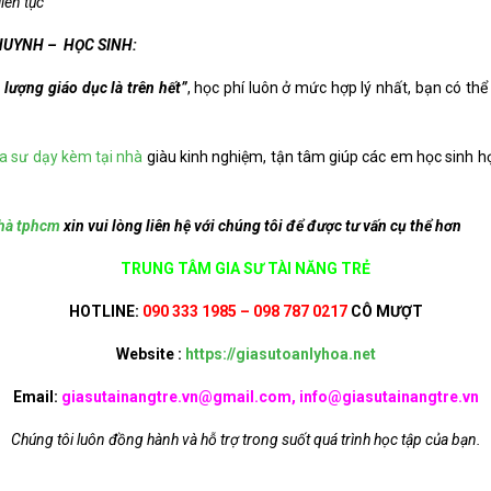
iên tục
HUYNH – HỌC SINH:
lượng giáo dục là trên hết”
, học phí luôn ở mức hợp lý nhất, bạn có thể
ia sư dạy kèm tại nhà
giàu kinh nghiệm, tận tâm giúp các em học sinh h
nhà tphcm
xin vui lòng liên hệ với chúng tôi để được tư vấn cụ thể hơn
TRUNG TÂM GIA SƯ TÀI NĂNG TRẺ
HOTLINE:
090 333 1985 – 098 787 0217
CÔ MƯỢT
Website :
https://giasutoanlyhoa.net
Email:
giasutainangtre.vn@gmail.com, info@giasutainangtre.vn
Chúng tôi luôn đồng hành và hỗ trợ trong suốt quá trình học tập của bạn.