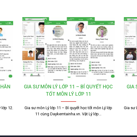
KHĂN
GIA SƯ MÔN LÝ LỚP 11 – BÍ QUYẾT HỌC
GIA
TỐT MÔN LÝ LỚP 11
 lớp 12.
Gia sư môn Lý lớp 11 – Bí quyết học tốt môn Lý lớp
Gia sư 
11 cùng Daykemtainha.vn. Vật Lý lớp…