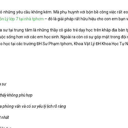
ó những yêu cầu không kém. Mà phụ huynh với bộn bề công việc rất eo 
ôn Lý lớp 7 tại nhà tphcm
– đó là giải pháp rất hữu hiệu cho con em bạn 
ia sư tại trung tâm là những thầy cô giáo trẻ dạy học trên khắp địa bàn
ộc sống hơn với các em học sinh. Ngoài ra còn có sự góp mặt trong đội
cao học tại các trường ĐH Sư Phạm tphcm, Khoa Vật Lý ĐH Khoa Học Tự Nh
a sư
 thấy không phù hợp
a phỏng vấn và có sơ yếu lý lịch rõ ràng
t nhất