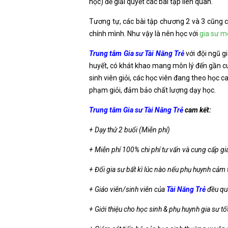
học) để giải quyết các bài tập liên quan.
Tương tự, các bài tập chương 2 và 3 cũng c
chính mình. Như vậy là nên học với
gia sư m
Trung tâm Gia sư Tài Năng Trẻ
với đội ngũ g
huyết, có khát khao mang môn lý đến gần cu
sinh viên giỏi, các học viên đang theo học 
phạm giỏi, đảm bảo chất lượng dạy học.
Trung tâm Gia sư Tài Năng Trẻ
cam kết:
+ Dạy thử 2 buổi (Miễn phí)
+ Miễn phí 100% chi phí tư vấn và cung cấp gi
+ Đổi gia sư bất kì lúc nào nếu phụ huynh cảm
+ Giáo viên/sinh viên của
Tài Năng Trẻ
đều qu
+ Giới thiệu cho học sinh & phụ huynh gia sư tố