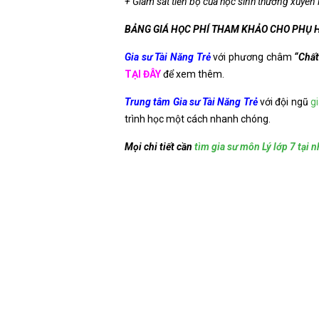
+ Giám sát tiến bộ của học sinh thường xuyên l
BẢNG GIÁ HỌC PHÍ THAM KHẢO CHO PHỤ 
Gia sư Tài Năng Trẻ
với phương châm
“Chất 
TẠI ĐÂY
để xem thêm.
Trung tâm Gia sư Tài Năng Trẻ
với đội ngũ
g
trình học một cách nhanh chóng.
Mọi chi tiết cần
tìm gia sư môn Lý lớp 7 tại 