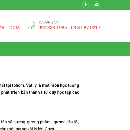
TƯ VẤN 24/7
MAIL.COM
090.333.1985 - 09.87.87.0217
M
nhất tại tphcm. Vật lý là một môn học tương
phát triển bản thân và tư duy học tập các
 tập về gương: gương phẳng, gương cầu lồi,
n một gia sư vật lý lớp 7 giỏi.