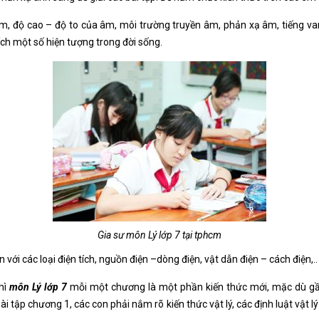
, độ cao – độ to của âm, môi trường truyền âm, phản xạ âm, tiếng va
ích một số hiện tượng trong đời sống.
Gia sư môn Lý lớp 7 tại tphcm
ới các loại điện tích, nguồn điện –dòng điện, vật dẫn điện – cách điện,..
hì
môn Lý lớp 7
mỗi một chương là một phần kiến thức mới, mặc dù gầ
i tập chương 1, các con phải nắm rõ kiến thức vật lý, các định luật vật l