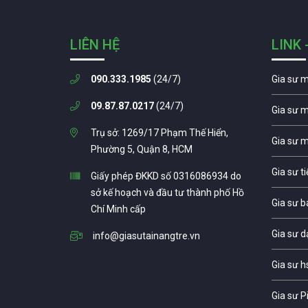
LIÊN HỆ
LINK 
090.333.1985
(24/7)
Gia sư 
09.87.87.0217
(24/7)
Gia sư 
Trụ sở: 1269/17 Phạm Thế Hiển,
Gia sư 
Phường 5, Quận 8, HCM
Gia sư t
Giấy phép ĐKKD số 0316086934 do
sở kế hoạch và đầu tư thành phố Hồ
Gia sư b
Chí Minh cấp
Gia sư d
info@giasutainangtre.vn
Gia sư h
Gia sư P