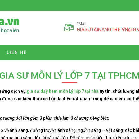
EMAIL
GIASUTAINANGTRE.VN@G
LIÊN HỆ
GIA SƯ MÔN LÝ LỚP 7 TẠI TPHC
 ứng dịch vụ
gia sư dạy kèm môn Lý lớp 7 tại nhà
uy tín, chất lượng 
m được các kiến thức cơ bản là điều rất quan trọng để các em có thể 
c tương đối lớn gồm 3 phần chia làm 3 chương riêng biệt:
 về ánh sáng, đường truyền ánh sáng, nguồn sáng – vật sáng, các bài
ản xạ ánh sáng để giải các bài tập. Để nắm chắc kiến thức trên các em cầ