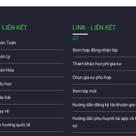
- LIÊN KẾT
LINK - LIÊN KẾT
môn Toán
Xem hợp đồng nhận lớp
môn Lý
Tham khảo học phí gia sư
môn Hóa
Chọn gia sư phù hợp
iểu học
Xem lớp mới
áo bài
Hướng dẫn đăng ký tài khoản gia
ạy vẽ
Hướng dẫn phụ huynh tải app và t
s trường quốc tế
sư