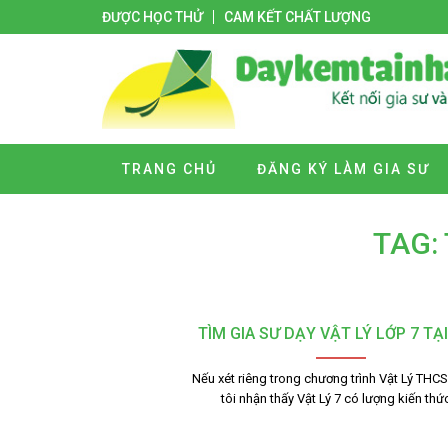
ĐƯỢC HỌC THỬ
CAM KẾT CHẤT LƯỢNG
TRANG CHỦ
ĐĂNG KÝ LÀM GIA SƯ
TAG: 
TÌM GIA SƯ DẠY VẬT LÝ LỚP 7 TẠ
Nếu xét riêng trong chương trình Vật Lý THC
tôi nhận thấy Vật Lý 7 có lượng kiến th