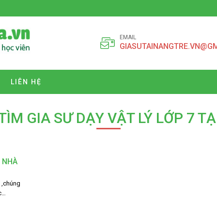
EMAIL
GIASUTAINANGTRE.VN@G
LIÊN HỆ
TÌM GIA SƯ DẠY VẬT LÝ LỚP 7 T
I NHÀ
S ,chúng
ức…