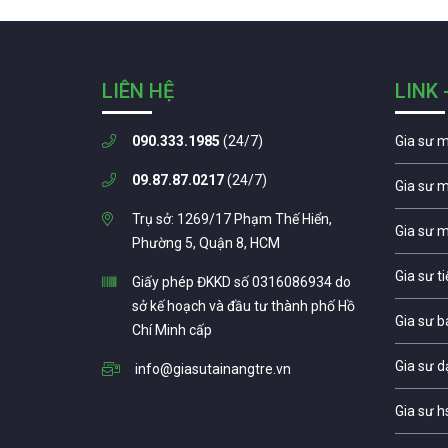
LIÊN HỆ
LINK 
090.333.1985
(24/7)
Gia sư 
09.87.87.0217
(24/7)
Gia sư 
Trụ sở: 1269/17 Phạm Thế Hiển,
Gia sư 
Phường 5, Quận 8, HCM
Gia sư t
Giấy phép ĐKKD số 0316086934 do
sở kế hoạch và đầu tư thành phố Hồ
Gia sư b
Chí Minh cấp
Gia sư d
info@giasutainangtre.vn
Gia sư h