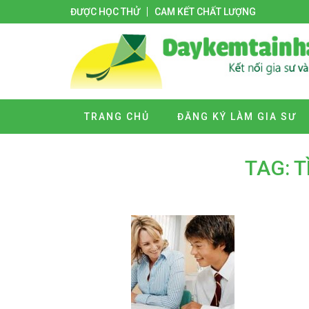
ĐƯỢC HỌC THỬ
CAM KẾT CHẤT LƯỢNG
TRANG CHỦ
ĐĂNG KÝ LÀM GIA SƯ
TAG: T