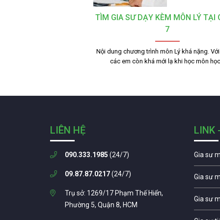
TÌM GIA SƯ DẠY KÈM MÔN LÝ TẠI
7
Nội dung chương trình môn Lý khá nặng. Vớ
các em còn khá mới lạ khi học môn họ
LIÊN HỆ
LINK 
090.333.1985
(24/7)
Gia sư 
09.87.87.0217
(24/7)
Gia sư 
Trụ sở: 1269/17 Phạm Thế Hiển,
Gia sư 
Phường 5, Quận 8, HCM