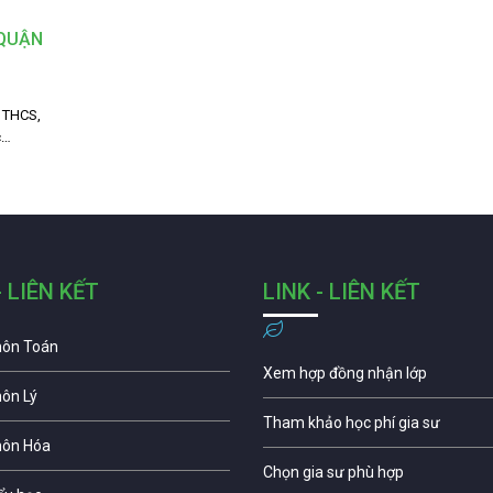
 QUẬN
i THCS,
c…
- LIÊN KẾT
LINK - LIÊN KẾT
môn Toán
Xem hợp đồng nhận lớp
môn Lý
Tham khảo học phí gia sư
môn Hóa
Chọn gia sư phù hợp