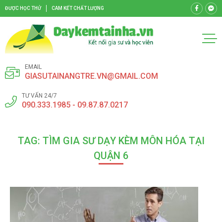
ĐƯỢC HỌC THỬ
CAM KẾT CHẤT LƯỢNG
EMAIL
GIASUTAINANGTRE.VN@GMAIL.COM
TƯ VẤN 24/7
090.333.1985 - 09.87.87.0217
TAG: TÌM GIA SƯ DẠY KÈM MÔN HÓA TẠI
QUẬN 6