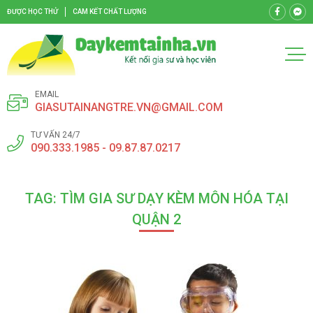
ĐƯỢC HỌC THỬ
CAM KẾT CHẤT LƯỢNG
EMAIL
GIASUTAINANGTRE.VN@GMAIL.COM
TƯ VẤN 24/7
090.333.1985 - 09.87.87.0217
TAG: TÌM GIA SƯ DẠY KÈM MÔN HÓA TẠI
QUẬN 2