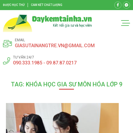
ĐƯỢC HỌC THỬ
CAM KẾT CHẤT LƯỢNG
EMAIL
GIASUTAINANGTRE.VN@GMAIL.COM
TƯ VẤN 24/7
090.333.1985 - 09.87.87.0217
TAG: KHÓA HỌC GIA SƯ MÔN HÓA LỚP 9