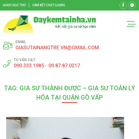
ĐƯỢC HỌC THỬ
CAM KẾT CHẤT LƯỢNG
EMAIL
GIASUTAINANGTRE.VN@GMAIL.COM
TƯ VẤN 24/7
090.333.1985 - 09.87.87.0217
TAG: GIA SƯ THÀNH ĐƯỢC – GIA SƯ TOÁN LÝ
HÓA TẠI QUẬN GÒ VẤP