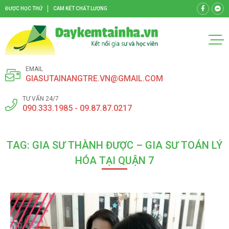
ĐƯỢC HỌC THỬ
CAM KẾT CHẤT LƯỢNG
EMAIL
GIASUTAINANGTRE.VN@GMAIL.COM
TƯ VẤN 24/7
090.333.1985 - 09.87.87.0217
TAG: GIA SƯ THÀNH ĐƯỢC – GIA SƯ TOÁN LÝ
HÓA TẠI QUẬN 7