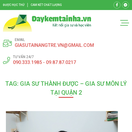
ĐƯỢC HỌC THỬ
CAM KẾT CHẤT LƯỢNG
EMAIL
GIASUTAINANGTRE.VN@GMAIL.COM
TƯ VẤN 24/7
090.333.1985 - 09.87.87.0217
TAG: GIA SƯ THÀNH ĐƯỢC – GIA SƯ MÔN LÝ
TẠI QUẬN 2