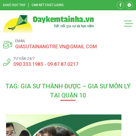
ĐƯỢC HỌC THỬ
CAM KẾT CHẤT LƯỢNG
EMAIL
GIASUTAINANGTRE.VN@GMAIL.COM
TƯ VẤN 24/7
090.333.1985 - 09.87.87.0217
TAG: GIA SƯ THÀNH ĐƯỢC – GIA SƯ MÔN LÝ
TẠI QUẬN 10