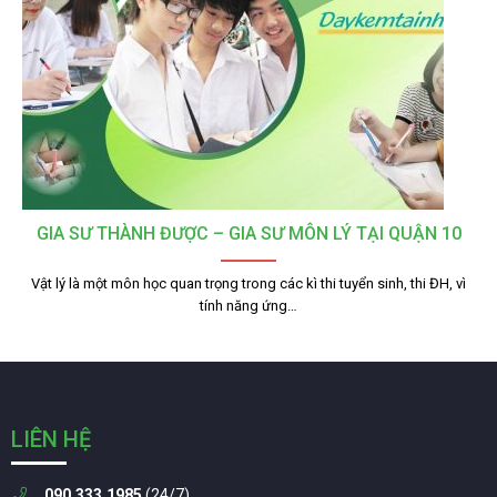
GIA SƯ THÀNH ĐƯỢC – GIA SƯ MÔN LÝ TẠI QUẬN 10
Vật lý là một môn học quan trọng trong các kì thi tuyển sinh, thi ĐH, vì
tính năng ứng…
LIÊN HỆ
090.333.1985
(24/7)