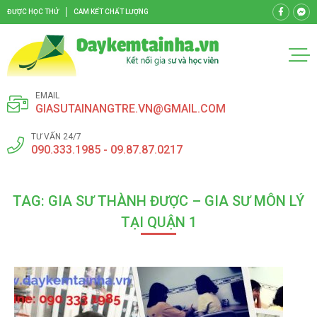
ĐƯỢC HỌC THỬ
CAM KẾT CHẤT LƯỢNG
EMAIL
GIASUTAINANGTRE.VN@GMAIL.COM
TƯ VẤN 24/7
090.333.1985 - 09.87.87.0217
TAG: GIA SƯ THÀNH ĐƯỢC – GIA SƯ MÔN LÝ
TẠI QUẬN 1