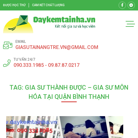
ĐƯỢC HỌC THỬ
CAM KẾT CHẤT LƯỢNG
EMAIL
GIASUTAINANGTRE.VN@GMAIL.COM
TƯ VẤN 24/7
090.333.1985 - 09.87.87.0217
TAG: GIA SƯ THÀNH ĐƯỢC – GIA SƯ MÔN
HÓA TẠI QUẬN BÌNH THẠNH