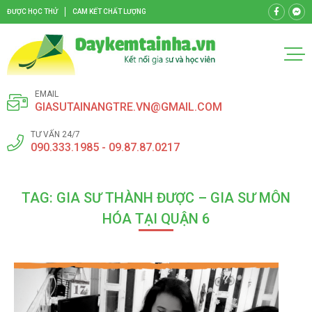
ĐƯỢC HỌC THỬ
CAM KẾT CHẤT LƯỢNG
EMAIL
GIASUTAINANGTRE.VN@GMAIL.COM
TƯ VẤN 24/7
090.333.1985 - 09.87.87.0217
TAG: GIA SƯ THÀNH ĐƯỢC – GIA SƯ MÔN
HÓA TẠI QUẬN 6