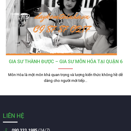
GIA SƯ THÀNH ĐƯỢC – GIA SƯ MÔN HÓA TẠI QUẬN 6
Môn Hóa là một môn khá quan trọng và lượng kiến thức không hề dễ
dàng cho người mới tiếp…
LIÊN HỆ
090.333.1985
(24/7)