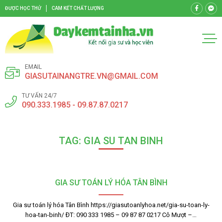
ĐƯỢC HỌC THỬ
CAM KẾT CHẤT LƯỢNG
EMAIL
GIASUTAINANGTRE.VN@GMAIL.COM
TƯ VẤN 24/7
090.333.1985 - 09.87.87.0217
TAG: GIA SU TAN BINH
GIA SƯ TOÁN LÝ HÓA TÂN BÌNH
Gia sư toán lý hóa Tân Bình https://giasutoanlyhoa.net/gia-su-toan-ly-
hoa-tan-binh/ ĐT: 090 333 1985 – 09 87 87 0217 Cô Mượt –…