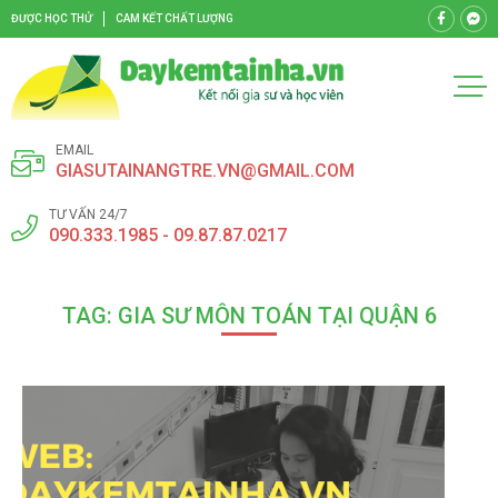
ĐƯỢC HỌC THỬ
CAM KẾT CHẤT LƯỢNG
EMAIL
GIASUTAINANGTRE.VN@GMAIL.COM
TƯ VẤN 24/7
090.333.1985 - 09.87.87.0217
TAG: GIA SƯ MÔN TOÁN TẠI QUẬN 6