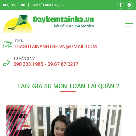
ĐƯỢC HỌC THỬ
CAM KẾT CHẤT LƯỢNG
EMAIL
GIASUTAINANGTRE.VN@GMAIL.COM
TƯ VẤN 24/7
090.333.1985 - 09.87.87.0217
TAG: GIA SƯ MÔN TOÁN TẠI QUẬN 2