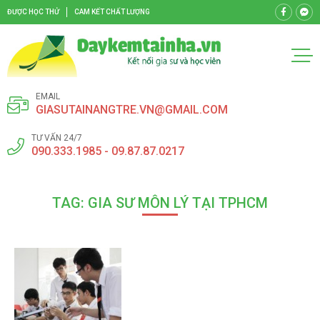
ĐƯỢC HỌC THỬ
CAM KẾT CHẤT LƯỢNG
EMAIL
GIASUTAINANGTRE.VN@GMAIL.COM
TƯ VẤN 24/7
090.333.1985 - 09.87.87.0217
TAG: GIA SƯ MÔN LÝ TẠI TPHCM