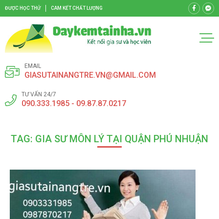
ĐƯỢC HỌC THỬ
CAM KẾT CHẤT LƯỢNG
EMAIL
GIASUTAINANGTRE.VN@GMAIL.COM
TƯ VẤN 24/7
090.333.1985 - 09.87.87.0217
TAG: GIA SƯ MÔN LÝ TẠI QUẬN PHÚ NHUẬN