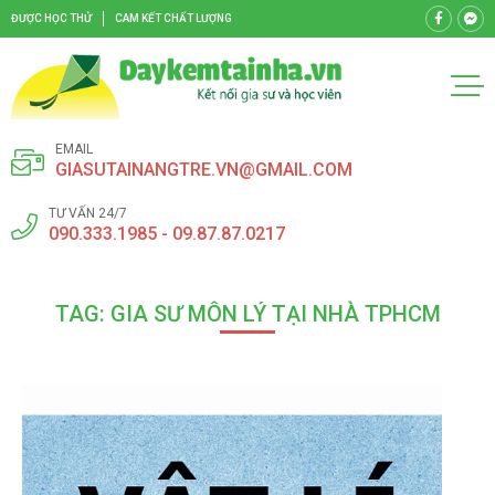
ĐƯỢC HỌC THỬ
CAM KẾT CHẤT LƯỢNG
EMAIL
GIASUTAINANGTRE.VN@GMAIL.COM
TƯ VẤN 24/7
090.333.1985 - 09.87.87.0217
TAG: GIA SƯ MÔN LÝ TẠI NHÀ TPHCM