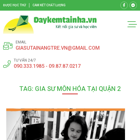
ĐƯỢC HỌC THỬ
CAM KẾT CHẤT LƯỢNG
EMAIL
GIASUTAINANGTRE.VN@GMAIL.COM
TƯ VẤN 24/7
090.333.1985 - 09.87.87.0217
TAG: GIA SƯ MÔN HÓA TẠI QUẬN 2