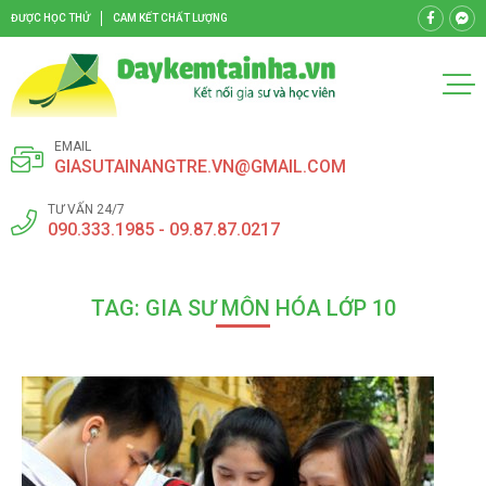
ĐƯỢC HỌC THỬ
CAM KẾT CHẤT LƯỢNG
EMAIL
GIASUTAINANGTRE.VN@GMAIL.COM
TƯ VẤN 24/7
090.333.1985 - 09.87.87.0217
TAG: GIA SƯ MÔN HÓA LỚP 10