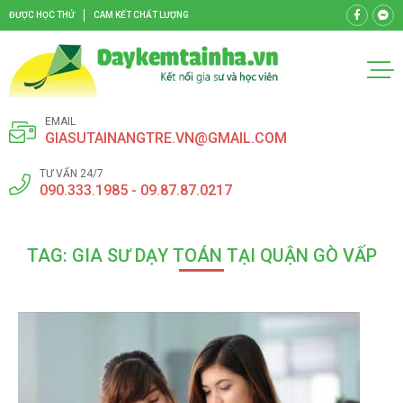
ĐƯỢC HỌC THỬ
CAM KẾT CHẤT LƯỢNG
EMAIL
GIASUTAINANGTRE.VN@GMAIL.COM
TƯ VẤN 24/7
090.333.1985 - 09.87.87.0217
TAG: GIA SƯ DẠY TOÁN TẠI QUẬN GÒ VẤP