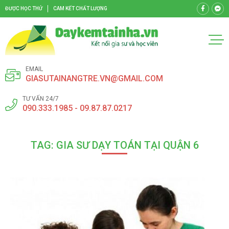
ĐƯỢC HỌC THỬ
CAM KẾT CHẤT LƯỢNG
EMAIL
GIASUTAINANGTRE.VN@GMAIL.COM
TƯ VẤN 24/7
090.333.1985 - 09.87.87.0217
TAG: GIA SƯ DẠY TOÁN TẠI QUẬN 6