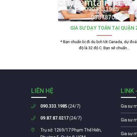
GIA SƯ DẠY TOÁN TẠI QUẬN 
* Bạn chuẩn bị đi du lịch tới Canada, dự đoá
độ là 32 độ C. Bạn sẽ chuẩn…
LIÊN HỆ
LINK 
090.333.1985
(24/7)
Gia sư 
09.87.87.0217
(24/7)
Gia sư 
Trụ sở: 1269/17 Phạm Thế Hiển,
Gia sư 