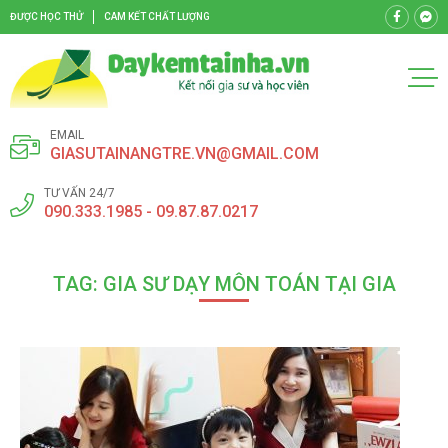
ĐƯỢC HỌC THỬ
CAM KẾT CHẤT LƯỢNG
EMAIL
GIASUTAINANGTRE.VN@GMAIL.COM
TƯ VẤN 24/7
090.333.1985 - 09.87.87.0217
TAG: GIA SƯ DẠY MÔN TOÁN TẠI GIA