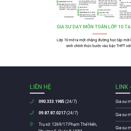
GIA SƯ DẠY MÔN TOÁN LỚP 10 TẠ
Lớp 10 mở ra một chặng đường học tập mới 
sinh chính thức bước vào bậc THPT vớ
LIÊN HỆ
LINK 
090.333.1985
(24/7)
Gia sư 
09.87.87.0217
(24/7)
Gia sư 
Trụ sở: 1269/17 Phạm Thế Hiển,
Gia sư 