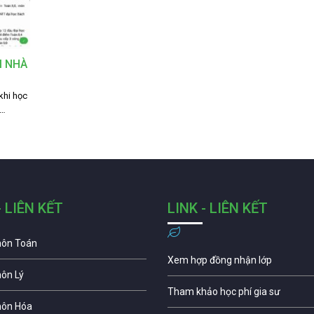
I NHÀ
khi học
i…
- LIÊN KẾT
LINK - LIÊN KẾT
môn Toán
Xem hợp đồng nhận lớp
môn Lý
Tham khảo học phí gia sư
môn Hóa