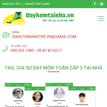
ĐƯỢC HỌC THỬ
CAM KẾT CHẤT LƯỢNG
EMAIL
GIASUTAINANGTRE.VN@GMAIL.COM
TƯ VẤN 24/7
090.333.1985 - 09.87.87.0217
TAG: GIA SƯ DẠY MÔN TOÁN CẤP 3 TẠI NHÀ