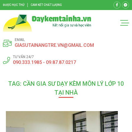
ĐƯỢC HỌC THỬ
CAM KẾT CHẤT LƯỢNG
EMAIL
GIASUTAINANGTRE.VN@GMAIL.COM
TƯ VẤN 24/7
090.333.1985 - 09.87.87.0217
TAG: CẦN GIA SƯ DẠY KÈM MÔN LÝ LỚP 10
TẠI NHÀ