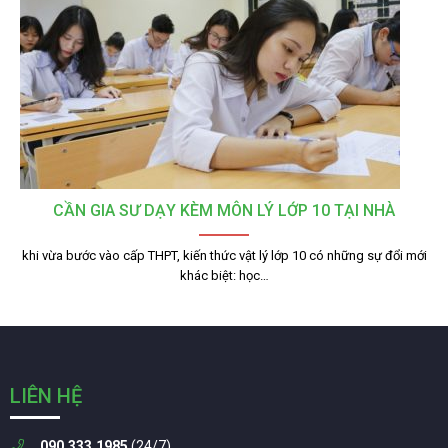
CẦN GIA SƯ DẠY KÈM MÔN LÝ LỚP 10 TẠI NHÀ
khi vừa bước vào cấp THPT, kiến thức vật lý lớp 10 có những sự đổi mới
khác biệt: học…
LIÊN HỆ
090.333.1985
(24/7)