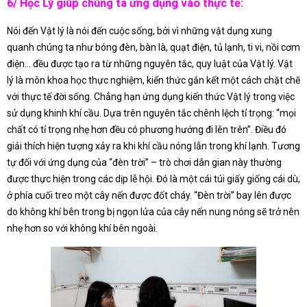
6/ Học Lý giúp chúng ta ứng dụng vào thực tế:
Nói đến Vật lý là nói đến cuộc sống, bởi vì những vật dụng xung
quanh chúng ta như bóng đèn, bàn là, quạt điện, tủ lạnh, ti vi, nồi cơm
điện… đều được tạo ra từ những nguyên tắc, quy luật của Vật lý. Vật
lý là môn khoa học thực nghiệm, kiến thức gắn kết một cách chặt chẽ
với thực tế đời sống. Chẳng hạn ứng dụng kiến thức Vật lý trong việc
sử dụng khinh khí cầu. Dựa trên nguyên tắc chênh lệch tỉ trọng: “mọi
chất có tỉ trọng nhẹ hơn đều có phương hướng đi lên trên”. Điều đó
giải thích hiện tượng xảy ra khi khí cầu nóng lẫn trong khí lạnh. Tương
tự đối với ứng dụng của “đèn trời” – trò chơi dân gian này thường
được thực hiện trong các dịp lễ hội. Đó là một cái túi giấy giống cái dù,
ở phía cuối treo một cây nến được đốt cháy. “Đèn trời” bay lên được
do không khí bên trong bị ngọn lửa của cây nến nung nóng sẽ trở nên
nhẹ hơn so với không khí bên ngoài.