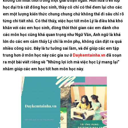
không chỉ nhất thời trong một giai đoạn ngắn. Hơn nữa trên lớp
học đại trà rất đông học sinh, thầy cô chỉ có thể đem lại cho các
em một lượng kiến thức chung chung chứ không thể đi sâu chỉ rõ
từng chi tiết nhỏ. Có thể thấy, việc học tốt môn Lý là điều khá khó
khăn với các em học sinh, đồng thời thời gian các em dành cho
các môn học cũng khá quan trọng như Ngữ Văn, Anh ngữ là khá
lớn do các em cảm thấy Lý chỉ là môn phụ, không cần đặt ra quá
nhiều công sức. Đây là tư tưởng sai lầm, và để giúp các em tập
trung hơn ở môn học này các gia sư ở
Daykemtainha.vn
đã soạn
ra một bài viết riêng về “Những lợi ích mà việc học Lý mang lại”
nhằm giúp các em học tốt hơn môn học này.