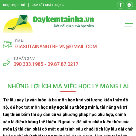
ĐƯỢC HỌC THỬ
CAM KẾT CHẤT LƯỢNG
EMAIL
GIASUTAINANGTRE.VN@GMAIL.COM
TƯ VẤN 24/7
090.333.1985 - 09.87.87.0217
NHỮNG LỢI ÍCH MÀ VIỆC HỌC LÝ MANG LẠI
Từ lâu nay Lý vẫn luôn là ba môn học khó với lượng kiến thức đồ
sộ, để học tốt môn học này ngoài sự thông minh, tài năng và trí
tuệ thiên bẩm thì sự cần cù và phương pháp học phù hợp, chính
xác là điều không thể thiếu. Ngoài ra để nắm chắc kiến thức của
môn Lý thì cần phải có một quá trình sâu chuỗi tích lũy lâu dài chứ