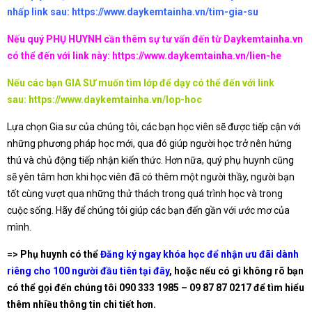
nhấp link sau:
https://www.daykemtainha.vn/tim-gia-su
Nếu quý PHỤ HUYNH cần thêm sự tư vấn đến từ Daykemtainha.vn
có thể đến với link này:
https://www.daykemtainha.vn/lien-he
Nếu các bạn GIA SƯ muốn tìm lớp để dạy có thể đến với link
sau:
https://www.daykemtainha.vn/lop-hoc
Lựa chọn Gia sư của chúng tôi, các bạn học viên sẽ được tiếp cận với
những phương pháp học mới, qua đó giúp người học trở nên hứng
thú và chủ động tiếp nhận kiến thức. Hơn nữa, quý phụ huynh cũng
sẽ yên tâm hơn khi học viên đã có thêm một người thầy, người bạn
tốt cùng vượt qua những thử thách trong quá trình học và trong
cuộc sống. Hãy để chúng tôi giúp các bạn đến gần với ước mơ của
mình.
=> Phụ huynh có thể
Đăng ký ngay khóa học để nhận ưu đãi dành
riêng cho 100 người đầu tiên tại đây
,
hoặc nếu có gì không rõ bạn
có thể gọi đến chúng tôi
090 333 1985 – 09 87 87 0217
để tìm hiểu
thêm nhiều thông tin chi tiết hơn.