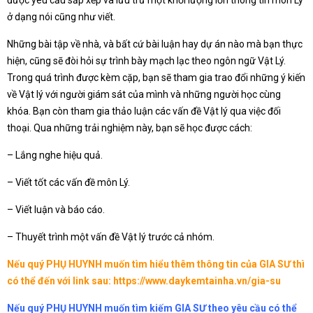
được yêu cầu sắp xếp và lưu trữ một khối lượng lớn thông tin môn Lý
ở dạng nói cũng như viết.
Những bài tập về nhà, và bất cứ bài luận hay dự án nào mà bạn thực
hiện, cũng sẽ đòi hỏi sự trình bày mạch lạc theo ngôn ngữ Vật Lý.
Trong quá trình được kèm cặp, bạn sẽ tham gia trao đổi những ý kiến
về Vật lý với người giám sát của mình và những người học cùng
khóa. Bạn còn tham gia thảo luận các vấn đề Vật lý qua việc đối
thoại. Qua những trải nghiệm này, bạn sẽ học được cách:
– Lắng nghe hiệu quả.
– Viết tốt các vấn đề môn Lý.
– Viết luận và báo cáo.
– Thuyết trình một vấn đề Vật lý trước cả nhóm.
Nếu quý PHỤ HUYNH muốn tìm hiểu thêm thông tin của GIA SƯ thì
có thể đến với link sau:
https://www.daykemtainha.vn/gia-su
Nếu quý PHỤ HUYNH muốn tìm kiếm GIA SƯ theo yêu cầu có thể