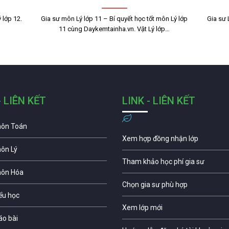
 lớp 12.
Gia sư môn Lý lớp 11 – Bí quyết học tốt môn Lý lớp
Gia sư 
11 cùng Daykemtainha.vn. Vật Lý lớp…
- LIÊN KẾT
LINK - LIÊN KẾT
môn Toán
Xem hợp đồng nhận lớp
môn Lý
Tham khảo học phí gia sư
môn Hóa
Chọn gia sư phù hợp
iểu học
Xem lớp mới
áo bài