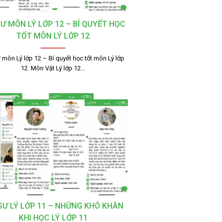
SƯ MÔN LÝ LỚP 12 – BÍ QUYẾT HỌC
TỐT MÔN LÝ LỚP 12
 môn Lý lớp 12 – Bí quyết học tốt môn Lý lớp
12. Môn Vật Lý lớp 12…
 SƯ LÝ LỚP 11 – NHỮNG KHÓ KHĂN
KHI HỌC LÝ LỚP 11