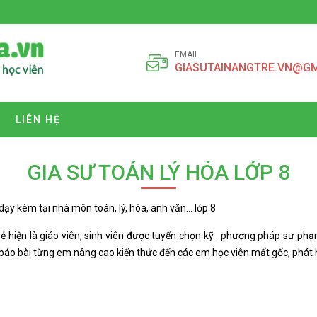
EMAIL
GIASUTAINANGTRE.VN@G
LIÊN HỆ
GIA SƯ TOÁN LÝ HÓA LỚP 8
 dạy kèm tại nhà môn toán, lý, hóa, anh văn… lớp 8
 hiện là giáo viên, sinh viên được tuyển chọn kỹ . phương pháp sư phạm
 báo bài từng em nâng cao kiến thức đến các em học viên mất gốc, phát 