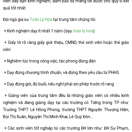
viên dày dặn kinh nghiệm, đảm bảo sẽ mang tới được cho quý vị kết
quả tốt nhất.
Đội ngũ gia sư
Toán Lý Hóa
tại trung tâm chúng tôi:
+ Kinh nghiệm dạy ít nhất 1 năm (dạy
toán lý hóa
)
+ Giấy tờ rõ ràng giấy giới thiệu, CMND, thẻ sinh viên hoặc thẻ giáo
viên
+ Nghiêm túc trong công việc, tác phong đúng đắn
+ Dạy đúng chương trình chuẩn, và đúng theo yêu cầu từ PHHS
+ Dạy đúng giờ, đủ buổi, nếu nghỉ phải xin phép trước rõ rang
+ Giảng viên của trung tâm đều là những giáo viên có nhiều kinh
nghiệm và đang giảng dạy tại các trường có Tiếng trong TP như:
Trường THPT Lê Hồng Phong, trường THPT Nguyễn Thượng Hiền,
Bùi Thị Xuân, Nguyễn Thị Minh Khai, Lê Quý Đôn….
+ Các sinh viên tốt nghiệp từ các trường ĐH lớn như: ĐH Sư Phạm,