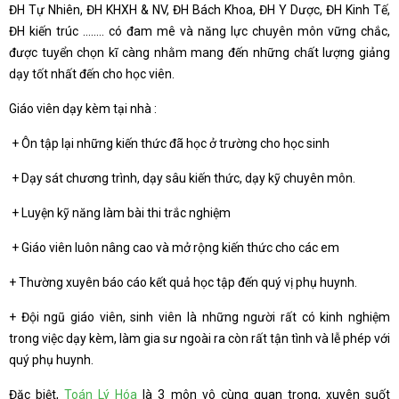
ĐH Tự Nhiên, ĐH KHXH & NV, ĐH Bách Khoa, ĐH Y Dược, ĐH Kinh Tế,
ĐH kiến trúc …….. có đam mê và năng lực chuyên môn vững chắc,
được tuyển chọn kĩ càng nhằm mang đến những chất lượng giảng
dạy tốt nhất đến cho học viên.
Giáo viên dạy kèm tại nhà :
+ Ôn tập lại những kiến thức đã học ở trường cho học sinh
+ Dạy sát chương trình, dạy sâu kiến thức, dạy kỹ chuyên môn.
+ Luyện kỹ năng làm bài thi trắc nghiệm
+ Giáo viên luôn nâng cao và mở rộng kiến thức cho các em
+ Thường xuyên báo cáo kết quả học tập đến quý vị phụ huynh.
+ Đội ngũ giáo viên, sinh viên là những người rất có kinh nghiệm
trong việc dạy kèm, làm gia sư ngoài ra còn rất tận tình và lễ phép với
quý phụ huynh.
Đặc biệt,
Toán Lý Hóa
là 3 môn vô cùng quan trọng, xuyên suốt