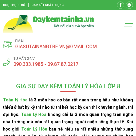
ĐƯỢC HỌC THỬ
CAM KẾT CHẤT LƯỢNG
EMAIL
GIASUTAINANGTRE.VN@GMAIL.COM
TƯ VẤN 24/7
090.333.1985 - 09.87.87.0217
GIA SƯ DẠY KÈM TOÁN LÝ HÓA LỚP 8
Toán lý Hóa
là 3 môn học cơ bản rất quan trọng hầu như không
thiếu ở bất kỳ kỳ thi nào từ thi hết học kỳ đến thi chuyên ngành, thi
đại học.
Toán Lý Hóa
không chỉ là 3 môn quan trọng trên nghế
nhà trường mà còn rất quan trọng ngoài cuộc sống thực tế. Khi
học giỏi
Toán Lý Hóa
bạn sẽ hiểu ra rất nhiều những thứ xung