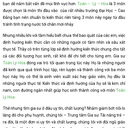
bạn dễ nắm bắt vấn đề mọi lĩnh vực hơn.
Toán – Lý – Hóa
là 3 môn
được chọn là môn thi đầu vào của rất nhiều trường Đại Học – Cao
Đẳng bạn nên chuẩn bị kiến thức nền tảng 3 môn này ngay từ đầu
tránh tình trạng nước tới chân mới nhảy.
Nhưng nhiều khi với tầm hiểu biết chưa thể bao quát của các em, việc
định hướng kiến thức cần có những người có tầm nhìn và sâu xát
thực tế. Thầy cô trên từng lớp sẽ định hướng kiến thức chung cho tất
cả các đối tượng học sinh, rất khó để chi tiết cho từng em. Gia sư
Toán Lý Hóa
đóng vai trò tối quan trọng lúc này. Họ là những người
đã kinh qua quá trình học tập, rèn luyện và thành công với ba môn
học này. Họ có thể là sinh viên xuất sắc hay giáo viên, họ đều là
những người thực tế. Kiến thức và định hướng của họ sẽ là kim chỉ
nam, con đường ngắn nhất giúp học sinh thành công với môn
Toán
Lý Hóa.
Thế nhưng tìm gia sư ở đâu uy tín, chất lượng? Nhằm giảm bớt nỗi lo
lắng đó cho phụ huynh, chúng tôi – Trung tâm Gia sư Tài năng trẻ –
ra đời, là một đơn vị uy tín và chất lượng, chúng tôi với đội ngũ giáo