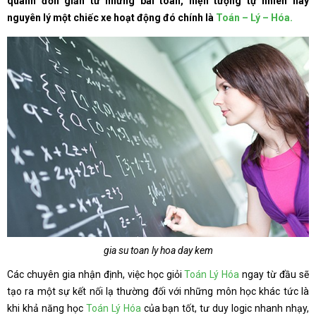
quanh đơn giản từ những bài toán, hiện tượng tự nhiên hay
nguyên lý một chiếc xe hoạt động đó chính là
Toán – Lý – Hóa.
gia su toan ly hoa day kem
Các chuyên gia nhận định, việc học giỏi
Toán Lý Hóa
ngay từ đầu sẽ
tạo ra một sự kết nối lạ thường đối với những môn học khác tức là
khi khả năng học
Toán Lý Hóa
của bạn tốt, tư duy logic nhanh nhạy,