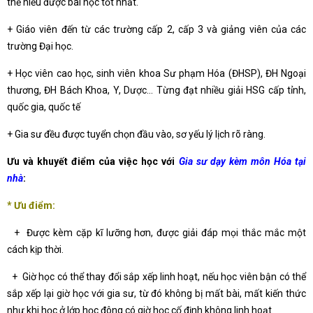
thể hiểu được bài học tốt nhất.
+ Giáo viên đến từ các trường cấp 2, cấp 3 và giảng viên của các
trường Đại học.
+ Học viên cao học, sinh viên khoa Sư phạm Hóa (ĐHSP), ĐH Ngoại
thương, ĐH Bách Khoa, Y, Dược… Từng đạt nhiều giải HSG cấp tỉnh,
quốc gia, quốc tế
+ Gia sư đều được tuyển chọn đầu vào, sơ yếu lý lịch rõ ràng.
Ưu và khuyết điểm của việc học với
Gia sư dạy kèm môn Hóa tại
nhà
:
* Ưu điểm:
+ Được kèm cặp kĩ lưỡng hơn, được giải đáp mọi thắc mắc một
cách kịp thời.
+ Giờ học có thể thay đổi sắp xếp linh hoạt, nếu học viên bận có thể
sắp xếp lại giờ học với gia sư, từ đó không bị mất bài, mất kiến thức
như khi học ở lớp học đông có giờ học cố định không linh hoạt.