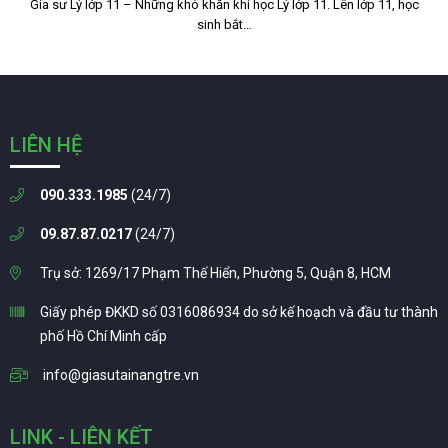
Gia sư Lý lớp 11 – Những khó khăn khi học Lý lớp 11. Lên lớp 11, học
sinh bắt…
LIÊN HỆ
090.333.1985
(24/7)
09.87.87.0217
(24/7)
Trụ sở: 1269/17 Phạm Thế Hiển, Phường 5, Quận 8, HCM
Giấy phép ĐKKD số 0316086934 do sở kế hoạch và đầu tư thành
phố Hồ Chí Minh cấp
info@giasutainangtre.vn
LINK - LIÊN KẾT