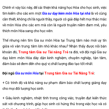
Chính vì vậy lúc này, để cải thiện khả năng học Hóa cho học sinh, việc
tìm kiếm cho các em một
Gia sư dạy kèm môn Hóa tại nhà
là vô cùng
cần thiết, không chỉ là người thầy, người cô giải đáp hết mọi thắc mắc
về môn Hóa cho các em mà còn là người truyền niềm đam mê, yêu
thích môn Hóa sang cho học viên.
Thế nhưng nên tìm Gia sư môn Hóa tại Trung tâm nào mới uy tín
giữa vô vàn trung tâm lớn nhỏ khác nhau? Nhận thấy được nỗi băn
khoăn đó,
Trung tâm Gia sư Tài năng Trẻ
ra đời, với đội ngũ Gia sư
dạy kèm môn Hóa dày dặn kinh nghiệm, chuyên nghiệp, tận tâm,
đảm bảo sẽ đem đến cho quý vị chất lượng đào tạo tốt nhất.
Đội ngũ
Gia sư môn Hóa
tại
Trung tâm Gia sư Tài Năng Trẻ
:
+ Có trình độ và khả năng sư phạm đảm bảo chất lượng giảng dạy
cho mọi đối tượng học sinh.
+ Giàu kinh nghiệm, nhiệt tình trong công việc, truyền đạt kiến thức
sát với chương trình, giúp học sinh có hứng thú trong việc học và có