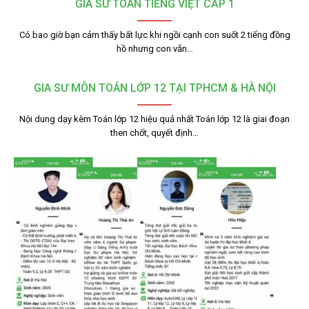
GIA SƯ TOÁN TIẾNG VIỆT CẤP 1
Có bao giờ bạn cảm thấy bất lực khi ngồi cạnh con suốt 2 tiếng đồng
hồ nhưng con vẫn…
GIA SƯ MÔN TOÁN LỚP 12 TẠI TPHCM & HÀ NỘI
Nội dung dạy kèm Toán lớp 12 hiệu quả nhất Toán lớp 12 là giai đoạn
then chốt, quyết định…