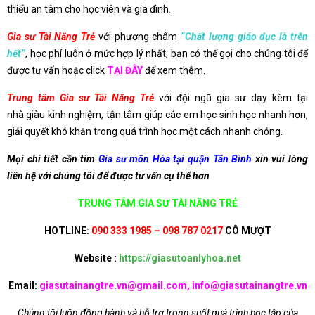
thiếu an tâm cho học viên và gia đình.
Gia sư Tài Năng Trẻ
với phương châm
“Chất lượng giáo dục là trên
hết”
, học phí luôn ở mức hợp lý nhất, bạn có thể gọi cho chúng tôi để
được tư vấn hoặc click
TẠI ĐÂY
để xem thêm.
Trung tâm Gia sư Tài Năng Trẻ
với đội ngũ gia sư dạy kèm tại
nhà giàu kinh nghiệm, tận tâm giúp các em học sinh học nhanh hơn,
giải quyết khó khăn trong quá trình học một cách nhanh chóng.
Mọi chi tiết cần tìm
Gia sư môn Hóa tại quận Tân Bình
xin vui lòng
liên hệ với chúng tôi để được tư vấn cụ thể hơn
TRUNG TÂM GIA SƯ TÀI NĂNG TRẺ
HOTLINE:
090 333 1985 – 098 787 0217
CÔ MƯỢT
Website :
https://giasutoanlyhoa.net
Email:
giasutainangtre.vn@gmail.com, info@giasutainangtre.vn
Chúng tôi luôn đồng hành và hỗ trợ trong suốt quá trình học tập của