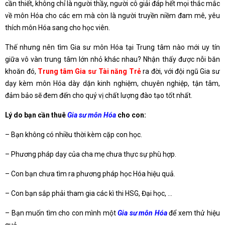
cần thiết, không chỉ là người thầy, người cô giải đáp hết mọi thắc mắc
về môn Hóa cho các em mà còn là người truyền niềm đam mê, yêu
thích môn Hóa sang cho học viên.
Thế nhưng nên tìm Gia sư môn Hóa tại Trung tâm nào mới uy tín
giữa vô vàn trung tâm lớn nhỏ khác nhau? Nhận thấy được nỗi băn
khoăn đó,
Trung tâm Gia sư Tài năng Trẻ
ra đời, với đội ngũ Gia sư
dạy kèm môn Hóa dày dặn kinh nghiệm, chuyên nghiệp, tận tâm,
đảm bảo sẽ đem đến cho quý vị chất lượng đào tạo tốt nhất.
Lý do bạn cần thuê
Gia sư môn Hóa
cho con:
– Bạn không có nhiều thời kèm cặp con học.
– Phương pháp dạy của cha mẹ chưa thực sự phù hợp.
– Con bạn chưa tìm ra phương pháp học Hóa hiệu quả.
– Con bạn sắp phải tham gia các kì thi HSG, Đại học, …
– Bạn muốn tìm cho con mình một
Gia sư môn Hóa
để xem thử hiệu
quả.