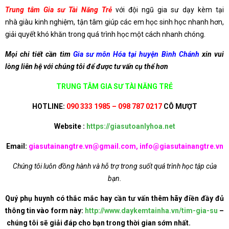
Trung tâm Gia sư Tài Năng Trẻ
với đội ngũ gia sư dạy kèm tại
nhà giàu kinh nghiệm, tận tâm giúp các em học sinh học nhanh hơn,
giải quyết khó khăn trong quá trình học một cách nhanh chóng.
Mọi chi tiết cần tìm
Gia sư môn Hóa tại huyện Bình Chánh
xin vui
lòng liên hệ với chúng tôi để được tư vấn cụ thể hơn
TRUNG TÂM GIA SƯ TÀI NĂNG TRẺ
HOTLINE:
090 333 1985 – 098 787 0217
CÔ MƯỢT
Website :
https://giasutoanlyhoa.net
Email:
giasutainangtre.vn@gmail.com, info@giasutainangtre.vn
Chúng tôi luôn đồng hành và hỗ trợ trong suốt quá trình học tập của
bạn.
Quý phụ huynh có thắc mắc hay cần tư vấn thêm hãy điền đầy đủ
thông tin vào form này:
http://www.daykemtainha.vn/tim-gia-su
–
chúng tôi sẽ giải đáp cho bạn trong thời gian sớm nhất.