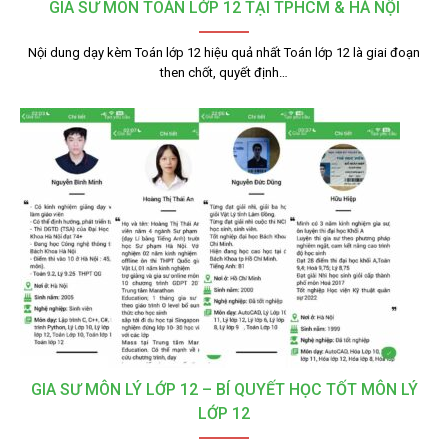
GIA SƯ MÔN TOÁN LỚP 12 TẠI TPHCM & HÀ NỘI
Nội dung dạy kèm Toán lớp 12 hiệu quả nhất Toán lớp 12 là giai đoạn
then chốt, quyết định…
GIA SƯ MÔN LÝ LỚP 12 – BÍ QUYẾT HỌC TỐT MÔN LÝ
LỚP 12