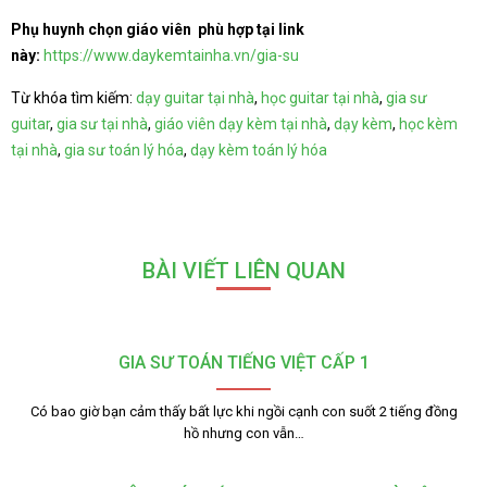
Phụ huynh chọn giáo viên phù hợp tại link
này:
https://www.daykemtainha.vn/gia-su
Từ khóa tìm kiếm:
dạy guitar tại nhà
,
học guitar tại nhà
,
gia sư
guitar
,
gia sư tại nhà
,
giáo viên dạy kèm tại nhà
,
dạy kèm
,
học kèm
tại nhà
,
gia sư toán lý hóa
,
dạy kèm toán lý hóa
BÀI VIẾT LIÊN QUAN
GIA SƯ TOÁN TIẾNG VIỆT CẤP 1
Có bao giờ bạn cảm thấy bất lực khi ngồi cạnh con suốt 2 tiếng đồng
hồ nhưng con vẫn…