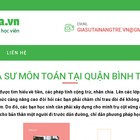
EMAIL
GIASUTAINANGTRE.VN@G
LIÊN HỆ
A SƯ MÔN TOÁN TẠI QUẬN BÌNH 
ược tìm hiểu về tiền, các phép tính cộng trừ, nhân chia. Lên các lớp
thức càng nâng cao đòi hỏi các bạn phải chăm chỉ trau dồi để không b
hơn. Do đó, các bạn học sinh cần phải xây dựng cho mình trụ cột vững
 cho bản thân một người đi trước dẫn đường, chỉ dẫn phương pháp học