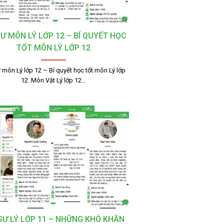
SƯ MÔN LÝ LỚP 12 – BÍ QUYẾT HỌC
TỐT MÔN LÝ LỚP 12
 môn Lý lớp 12 – Bí quyết học tốt môn Lý lớp
12. Môn Vật Lý lớp 12…
 SƯ LÝ LỚP 11 – NHỮNG KHÓ KHĂN