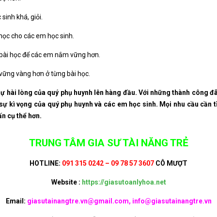
sinh khá, giỏi.
học cho các em học sinh.
 bài học để các em nắm vững hơn.
 vững vàng hơn ở từng bài học.
sự hài lòng của quý phụ huynh lên hàng đầu. Với những thành công đ
sự kì vọng của quý phụ huynh và các em học sinh.
Mọi nhu cầu cần 
ấn cụ thể hơn.
TRUNG TÂM GIA SƯ TÀI NĂNG TRẺ
HOTLINE:
091 315 0242 – 09 78 57 3607
CÔ MƯỢT
Website :
https://giasutoanlyhoa.net
Email:
giasutainangtre.vn@gmail.com, info@giasutainangtre.vn