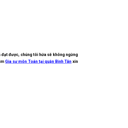
ã đạt được, chúng tôi hứa sẽ không ngừng
tìm
Gia sư môn Toán tại quận Bình Tân
xin