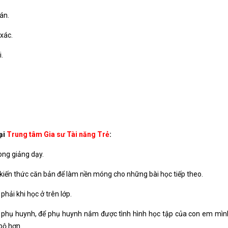
án.
xác.
.
ại
Trung tâm Gia sư Tài năng Trẻ
:
rong giảng dạy.
 kiến thức căn bản để làm nền móng cho những bài học tiếp theo.
ải khi học ở trên lớp.
 phụ huynh, để phụ huynh nắm được tình hình học tập của con em mình
bộ hơn.