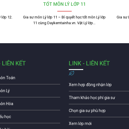
TỐT MÔN LÝ LỚP 11
 lớp 12.
Gia sư môn Lý lớp 11 – Bí quyết học tốt môn Lý lớp
Gia sư 
11 cùng Daykemtainha.vn. Vật Lý lớp…
- LIÊN KẾT
LINK - LIÊN KẾT
môn Toán
Xem hợp đồng nhận lớp
môn Lý
Tham khảo học phí gia sư
môn Hóa
Chọn gia sư phù hợp
iểu học
Xem lớp mới