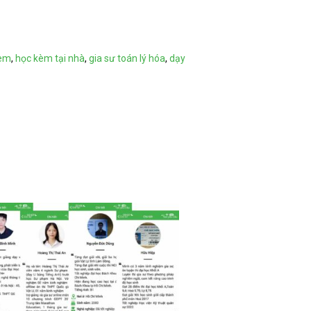
kèm
,
học kèm tại nhà
,
gia sư toán lý hóa
,
dạy