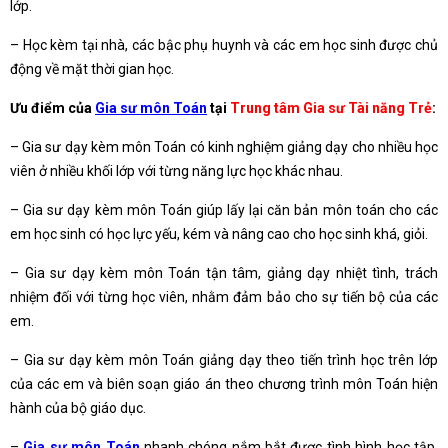
lớp.
– Học kèm tại nhà, các bậc phụ huynh và các em học sinh được chủ
động về mặt thời gian học.
Ưu điểm của
Gia sư môn Toán
tại
Trung tâm Gia sư Tài năng Trẻ
:
– Gia sư dạy kèm môn Toán có kinh nghiệm giảng dạy cho nhiều học
viên ở nhiều khối lớp với từng năng lực học khác nhau.
– Gia sư dạy kèm môn Toán giúp lấy lại căn bản môn toán cho các
em học sinh có học lực yếu, kém và nâng cao cho học sinh khá, giỏi.
– Gia sư dạy kèm môn Toán tận tâm, giảng dạy nhiệt tình, trách
nhiệm đối với từng học viên, nhằm đảm bảo cho sự tiến bộ của các
em.
– Gia sư dạy kèm môn Toán giảng dạy theo tiến trình học trên lớp
của các em và biên soạn giáo án theo chương trình môn Toán hiện
hành của bộ giáo dục.
–
Gia sư môn Toán
nhanh chóng nắm bắt được tình hình học tập,