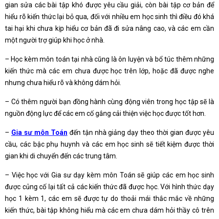
gian sửa các bài tập khó được yêu cầu giải, còn bài tập cơ bản để
hiểu rõ kiến thức lại bỏ qua, đối với nhiều em học sinh thì điều đó khá
tai hại khi chưa kịp hiểu cơ bản đã đi sửa nâng cao, và các em cần
một người trợ giúp khi học ở nhà.
– Học kèm môn toán tại nhà cũng là ôn luyện và bổ túc thêm những
kiến thức mà các em chưa được học trên lớp, hoặc đã được nghe
nhưng chưa hiểu rõ và không dám hỏi.
– Có thêm người bạn đồng hành cùng động viên trong học tập sẽ là
nguồn động lực để các em cố gắng cải thiện việc học được tốt hơn.
–
Gia sư môn Toán
đến tận nhà giảng dạy theo thời gian được yêu
cầu, các bậc phụ huynh và các em học sinh sẽ tiết kiệm được thời
gian khi di chuyển đến các trung tâm.
– Việc học với Gia sư dạy kèm môn Toán sẽ giúp các em học sinh
được củng cố lại tất cả các kiến thức đã được học. Với hình thức dạy
học 1 kèm 1, các em sẽ được tự do thoải mái thắc mắc về những
kiến thức, bài tập không hiểu mà các em chưa dám hỏi thầy cô trên