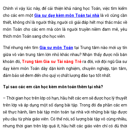
Chính vì vậy lúc này, để cải thiện khả năng học Toán, việc tìm kiếm
cho các em một
Gia sư dạy kèm môn Toán tại nhà
là vô cùng cần
thiết, không chỉ là người thầy, người cô giải đáp hết mọi thắc mắc về
môn Toán cho các em mà còn là người truyền niềm đam mê, yêu
thích môn Toán sang cho học viên.
Thế nhưng nên tìm
Gia sư môn Toán
tại Trung tâm nào mới uy tín
giữa vô vàn trung tâm lớn nhỏ khác nhau? Nhận thấy được nỗi băn
khoăn đó,
Trung tâm Gia sư Tài năng Trẻ
ra đời, với đội ngũ Gia sư
dạy kèm môn Toán dày dặn kinh nghiệm, chuyên nghiệp, tận tâm,
đảm bảo sẽ đem đến cho quý vị chất lượng đào tạo tốt nhất.
Tại sao các em cần học kèm môn toán thêm tại nhà?
– Thời gian học trên lớp có hạn, hầu hết các em sẽ được học lý thuyết
trên lớp và áp dụng một số dạng bài tập. Trong đó đa phần các em
sẽ thực hành, làm bài tập môn toán tại nhà với những bài tập được
yêu cầu từ phía giáo viên. Có thể nói, số lượng bài tập vô cùng nhiều,
nhưng thời gian trên lớp quá ít, hầu hết các giáo viên chỉ có đủ thời