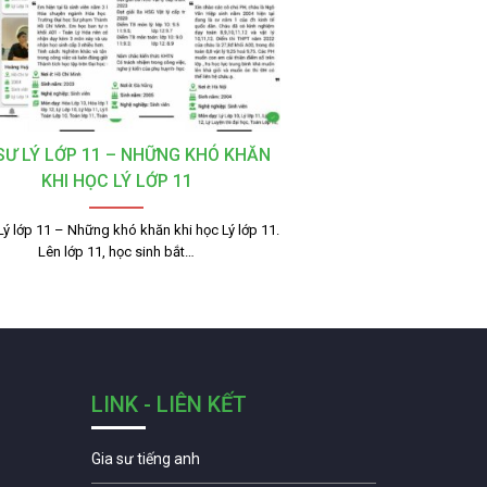
 SƯ LÝ LỚP 11 – NHỮNG KHÓ KHĂN
KHI HỌC LÝ LỚP 11
Lý lớp 11 – Những khó khăn khi học Lý lớp 11.
Lên lớp 11, học sinh bắt…
LINK - LIÊN KẾT
Gia sư tiếng anh