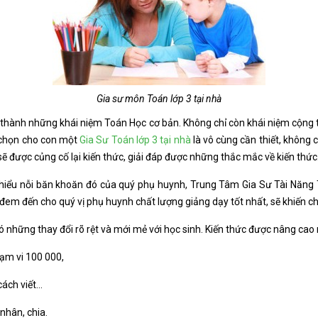
Gia sư môn Toán lớp 3 tại nhà
h thành những khái niệm Toán Học cơ bản. Không chỉ còn khái niệm cộng 
c chọn cho con một
Gia Sư Toán lớp 3 tại nhà
là vô cùng cần thiết, không
 được củng cố lại kiến thức, giải đáp được những thắc mắc về kiến thức
iểu nỗi băn khoăn đó của quý phụ huynh, Trung Tâm Gia Sư Tài Năng Tr
em đến cho quý vị phụ huynh chất lượng giảng dạy tốt nhất, sẽ khiến cho
ó những thay đổi rõ rệt và mới mẻ với học sinh. Kiến thức được nâng cao
hạm vi 100 000,
cách viết…
 nhân, chia.