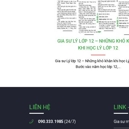
GIA SƯ LÝ LỚP 12 – NHỮNG KHÓ 
KHI HỌC LÝ LỚP 12
Gia sư Lý lớp 12 – Những khó khăn khi học Lý
Bước vào năm học lớp 12,…
LIÊN HỆ
LINK 
090.333.1985
(24/7)
Gia sư 