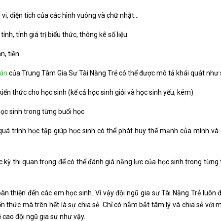
u vi, diện tích của các hình vuông và chữ nhật…
nh, tính giá trị biểu thức, thông kê số liệu.
n, tiền…
oán
của Trung Tâm Gia Sư Tài Năng Trẻ có thể được mô tả khái quát như 
iến thức cho học sinh (kể cả học sinh giỏi và học sinh yếu, kém)
ọc sinh trong từng buổi học
á trình học tập giúp học sinh có thể phát huy thế mạnh của mình và c
 kỳ thi quan trọng để có thể đánh giá năng lực của học sinh trong từng 
oàn thiện đến các em học sinh. Vì vậy đội ngũ gia sư Tài Năng Trẻ luôn đ
n thức mà trên hết là sự chia sẻ. Chỉ có nắm bắt tâm lý và chia sẻ với m
ề cao đội ngũ gia sư như vậy.