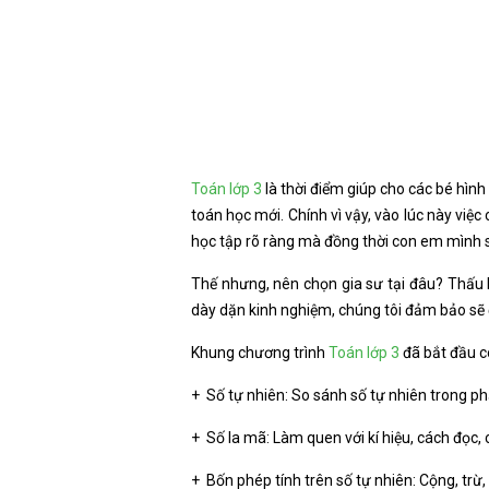
Toán lớp 3
là thời điểm giúp cho các bé hìn
toán học mới. Chính vì vậy, vào lúc này việ
học tập rõ ràng mà đồng thời con em mình sẽ
Thế nhưng, nên chọn gia sư tại đâu? Thấu h
dày dặn kinh nghiệm, chúng tôi đảm bảo sẽ đ
Khung chương trình
Toán lớp 3
đã bắt đầu c
+ Số tự nhiên: So sánh số tự nhiên trong p
+ Số la mã: Làm quen với kí hiệu, cách đọc, 
+ Bốn phép tính trên số tự nhiên: Cộng, trừ,