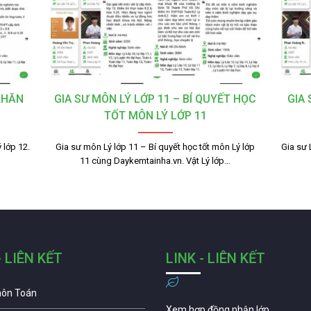
KHĂN
GIA SƯ MÔN LÝ LỚP 11 – BÍ QUYẾT HỌC
GIA
TỐT MÔN LÝ LỚP 11
 lớp 12.
Gia sư môn Lý lớp 11 – Bí quyết học tốt môn Lý lớp
Gia sư 
11 cùng Daykemtainha.vn. Vật Lý lớp…
- LIÊN KẾT
LINK - LIÊN KẾT
môn Toán
Xem hợp đồng nhận lớp