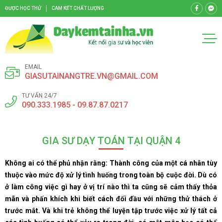
ĐƯỢC HỌC THỬ
CAM KẾT CHẤT LƯỢNG
EMAIL
GIASUTAINANGTRE.VN@GMAIL.COM
TƯ VẤN 24/7
090.333.1985 - 09.87.87.0217
GIA SƯ DẠY TOÁN TẠI QUẬN 4
Không ai có thể phủ nhận rằng: Thành công của một cá nhân tùy
thuộc vào mức độ xử lý tình huống trong toàn bộ cuộc đời. Dù có
ở làm công việc gì hay ở vị trí nào thì ta cũng sẽ cảm thấy thỏa
mãn và phấn khích khi biết cách đối đầu với những thử thách ở
trước mắt. Và khi trẻ không thể luyện tập trước việc xử lý tất cả