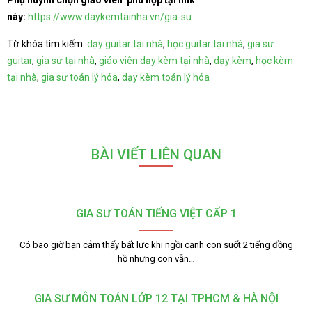
Phụ huynh chọn giáo viên phù hợp tại link
này:
https://www.daykemtainha.vn/gia-su
Từ khóa tìm kiếm:
dạy guitar tại nhà
,
học guitar tại nhà
,
gia sư
guitar
,
gia sư tại nhà
,
giáo viên dạy kèm tại nhà
,
dạy kèm
,
học kèm
tại nhà
,
gia sư toán lý hóa
,
dạy kèm toán lý hóa
BÀI VIẾT LIÊN QUAN
GIA SƯ TOÁN TIẾNG VIỆT CẤP 1
Có bao giờ bạn cảm thấy bất lực khi ngồi cạnh con suốt 2 tiếng đồng
hồ nhưng con vẫn…
GIA SƯ MÔN TOÁN LỚP 12 TẠI TPHCM & HÀ NỘI