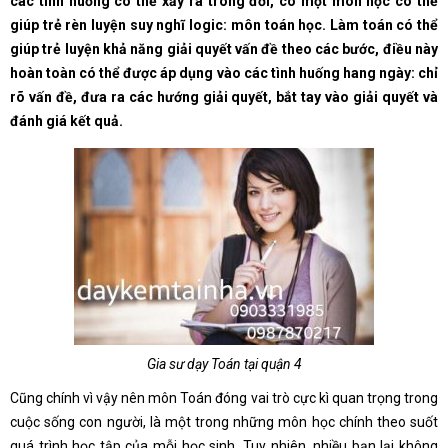
các tình huống có thể xảy ra trong đời, có một môn học có thể
giúp trẻ rèn luyện suy nghĩ logic: môn toán học. Làm toán có thể
giúp trẻ luyện khả năng giải quyết vấn đề theo các bước, điều này
hoàn toàn có thể được áp dụng vào các tình huống hang ngày: chỉ
rõ vấn đề, đưa ra các hướng giải quyết, bắt tay vào giải quyết và
đánh giá kết quả.
Gia sư dạy Toán tại quận 4
Cũng chính vì vậy nên môn Toán đóng vai trò cực kì quan trọng trong
cuộc sống con người, là một trong những môn học chính theo suốt
quá trình học tập của mỗi học sinh. Tuy nhiên, nhiều bạn lại không