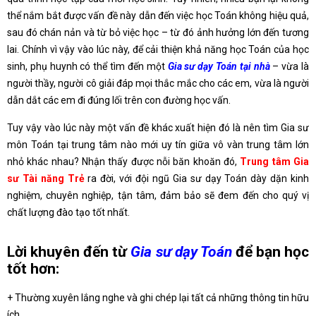
thể nắm bắt được vấn đề này dẫn đến việc học Toán không hiệu quả,
sau đó chán nản và từ bỏ việc học – từ đó ảnh hưởng lớn đến tương
lai. Chính vì vậy vào lúc này, để cải thiện khả năng học Toán của học
sinh, phụ huynh có thể tìm đến một
Gia sư dạy Toán tại nhà
– vừa là
người thầy, người cô giải đáp mọi thắc mắc cho các em, vừa là người
dẫn dắt các em đi đúng lối trên con đường học vấn.
Tuy vậy vào lúc này một vấn đề khác xuất hiện đó là nên tìm Gia sư
môn Toán tại trung tâm nào mới uy tín giữa vô vàn trung tâm lớn
nhỏ khác nhau? Nhận thấy được nỗi băn khoăn đó,
Trung tâm Gia
sư Tài năng Trẻ
ra đời, với đội ngũ Gia sư dạy Toán dày dặn kinh
nghiệm, chuyên nghiệp, tận tâm, đảm bảo sẽ đem đến cho quý vị
chất lượng đào tạo tốt nhất.
Lời khuyên đến từ
Gia sư dạy Toán
để bạn học
tốt hơn:
+ Thường xuyên lắng nghe và ghi chép lại tất cả những thông tin hữu
ích.