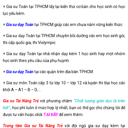
+ Gia sư Toán tại TPHCM lấy lại kiến thứ cơ bản cho học sinh có học
lực yếu kém.
+
Gia sư dạy Toán
tại TPHCM giúp các em chưa nắm vững kiến thức.
+ Gia sư dạy Toán tại TPHCM chuyên bồi dưỡng các em học sinh gỏi,
thi cấp quốc gia, thi Violympic.
+ Gia sư dạy Toán tại nhà nhận dạy kèm 1 học sinh hay một nhóm
học sinh theo yêu cầu của phụ huynh.
+
Gia sư dạy Toán
tại các quận trên địa bàn TPHCM.
+ Gia sư môn Toán cấp 3 từ lớp 10 – lớp 12 và luyện thi Đại học các
khối A – A1 – B – D, …
Gia sư Tài Năng Trẻ
với phương châm
“Chất lượng giáo dục là trên
hết”
, học phí luôn ở mức hợp lý nhất, bạn có thể gọi cho chúng tôi để
được tư vấn hoặc click
TẠI ĐÂY
để xem thêm.
Trung tâm Gia sư Tài Năng Trẻ
với đội ngũ gia sư dạy kèm tại