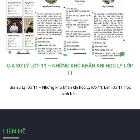
GIA SƯ LÝ LỚP 11 – NHỮNG KHÓ KHĂN KHI HỌC LÝ LỚP
11
Gia sư Lý lớp 11 – Những khó khăn khi học Lý lớp 11. Lên lớp 11, học
sinh bắt…
LIÊN HỆ