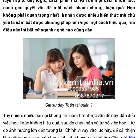
luyện sự tư duy logic, cách phân tích vấn đề một cách khoa học,
cách giải quyết vấn đề một cách nhanh chóng, hiệu quả. Học
không phải quan trọng nhất là nhận được nhiều kiến thức mà chủ
yếu là nắm bắt được phương pháp làm việc một cách hiệu quả, mà
điều này thì bất cứ ngành nghề nào cũng cần.
Gia sư dạy Toán tại quận 1
Tuy nhiên, nhiều bạn lại không thể nắm bắt được vấn đề này dẫn đến
việc học Toán không hiệu quả, sau đó chán nản và từ bỏ việc học – từ
đó ảnh hưởng lớn đến tương lai. Chính vì vậy vào lúc này, để cải thiện
khả năng học Toán của học sinh, phụ huynh có thể tìm đến một
Gia