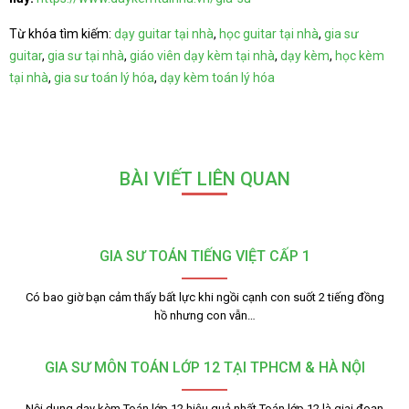
Từ khóa tìm kiếm:
dạy guitar tại nhà
,
học guitar tại nhà
,
gia sư
guitar
,
gia sư tại nhà
,
giáo viên dạy kèm tại nhà
,
dạy kèm
,
học kèm
tại nhà
,
gia sư toán lý hóa
,
dạy kèm toán lý hóa
BÀI VIẾT LIÊN QUAN
GIA SƯ TOÁN TIẾNG VIỆT CẤP 1
Có bao giờ bạn cảm thấy bất lực khi ngồi cạnh con suốt 2 tiếng đồng
hồ nhưng con vẫn…
GIA SƯ MÔN TOÁN LỚP 12 TẠI TPHCM & HÀ NỘI
Nội dung dạy kèm Toán lớp 12 hiệu quả nhất Toán lớp 12 là giai đoạn