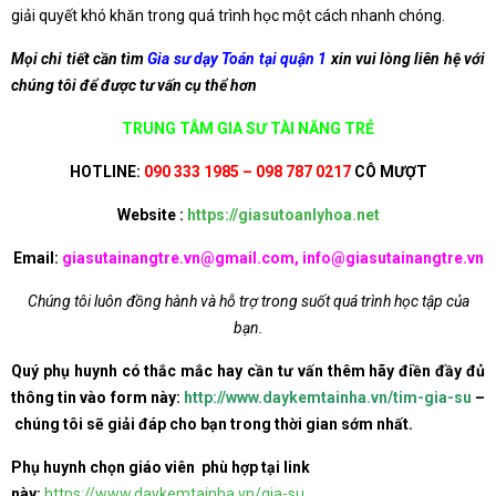
giải quyết khó khăn trong quá trình học một cách nhanh chóng.
Mọi chi tiết cần tìm
Gia sư dạy Toán tại quận 1
xin vui lòng liên hệ với
chúng tôi để được tư vấn cụ thể hơn
TRUNG TÂM GIA SƯ TÀI NĂNG TRẺ
HOTLINE:
090 333 1985 – 098 787 0217
CÔ MƯỢT
Website :
https://giasutoanlyhoa.net
Email:
giasutainangtre.vn@gmail.com, info@giasutainangtre.vn
Chúng tôi luôn đồng hành và hỗ trợ trong suốt quá trình học tập của
bạn.
Quý phụ huynh có thắc mắc hay cần tư vấn thêm hãy điền đầy đủ
thông tin vào form này:
http://www.daykemtainha.vn/tim-gia-su
–
chúng tôi sẽ giải đáp cho bạn trong thời gian sớm nhất.
Phụ huynh chọn giáo viên phù hợp tại link
này:
https://www.daykemtainha.vn/gia-su