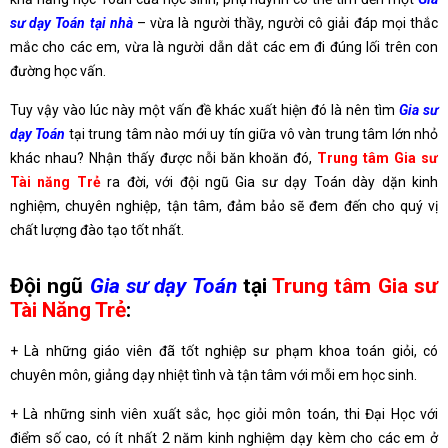
sư dạy Toán tại nhà
– vừa là người thầy, người cô giải đáp mọi thắc
mắc cho các em, vừa là người dẫn dắt các em đi đúng lối trên con
đường học vấn.
Tuy vậy vào lúc này một vấn đề khác xuất hiện đó là nên tìm
Gia sư
dạy Toán
tại trung tâm nào mới uy tín giữa vô vàn trung tâm lớn nhỏ
khác nhau? Nhận thấy được nỗi băn khoăn đó,
Trung tâm Gia sư
Tài năng Trẻ
ra đời, với đội ngũ Gia sư dạy Toán dày dặn kinh
nghiệm, chuyên nghiệp, tận tâm, đảm bảo sẽ đem đến cho quý vị
chất lượng đào tạo tốt nhất.
Đội ngũ
Gia sư dạy Toán
tại
Trung tâm Gia sư
Tài Năng Trẻ
:
+ Là những giáo viên đã tốt nghiệp sư phạm khoa toán giỏi, có
chuyên môn, giảng dạy nhiệt tình và tận tâm với mỗi em học sinh.
+ Là những sinh viên xuất sắc, học giỏi môn toán, thi Đại Học với
điểm số cao, có ít nhất 2 năm kinh nghiệm dạy kèm cho các em ở