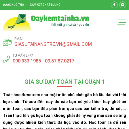
ĐƯỢC HỌC THỬ
CAM KẾT CHẤT LƯỢNG
EMAIL
GIASUTAINANGTRE.VN@GMAIL.COM
TƯ VẤN 24/7
090.333.1985 - 09.87.87.0217
GIA SƯ DẠY TOÁN TẠI QUẬN 1
Toán học được xem như một môn chủ chốt gắn bó lâu dài với thời
học sinh. Từ xưa đến nay dù các bạn có yêu thích hay ghét bỏ
môn toán, các bạn đều phải trải qua các bài kiểm tra, thi cử, …
Trên thực tế việc học toán không phải để hy vọng mai sau sẽ ứng
dụng được nhiều kiến thức đã học vào đó. Học toán là để rèn