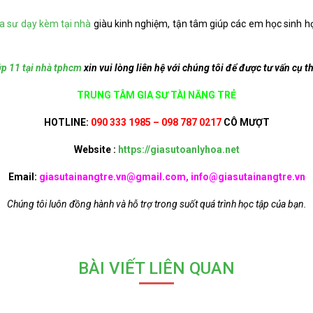
ia sư dạy kèm tại nhà
giàu kinh nghiệm, tận tâm giúp các em học sinh h
ớp 11 tại nhà tphcm
xin vui lòng liên hệ với chúng tôi để được tư vấn cụ t
TRUNG TÂM GIA SƯ TÀI NĂNG TRẺ
HOTLINE:
090 333 1985 – 098 787 0217
CÔ MƯỢT
Website :
https://giasutoanlyhoa.net
Email:
giasutainangtre.vn@gmail.com, info@giasutainangtre.vn
Chúng tôi luôn đồng hành và hỗ trợ trong suốt quá trình học tập của bạn.
BÀI VIẾT LIÊN QUAN