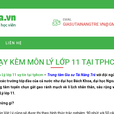
EMAIL
GIASUTAINANGTRE.VN@G
LIÊN HỆ
ẠY KÈM MÔN LÝ LỚP 11 TẠI TPH
Lý lớp 11 uy tín tại tphcm
–
Trung tâm Gia sư Tài Năng Trẻ
với đội ng
 các trường tốp đầu của cả nước như đại học Bách Khoa, đại học Ng
g tâm tuyển chọn gắt gao rành mạch về lí lịch nhân thân, sâu rộng
Lý lớp 11.
những gì?
n Vật Lý cũng sẽ được thi theo hình thức trắc nghiệm. 90 phút với 50 câ