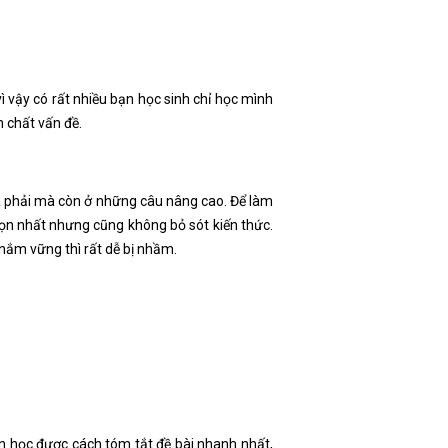
vì vậy có rất nhiều bạn học sinh chỉ học mình
 chất vấn đề.
a phải mà còn ở những câu nâng cao. Để làm
gọn nhất nhưng cũng không bỏ sót kiến thức.
 nắm vững thì rất dễ bị nhầm.
n học được cách tóm tắt đề bài nhanh nhất,