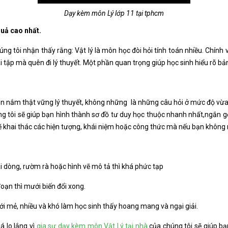
Dạy kèm môn Lý lớp 11 tại tphcm
uả cao nhất.
úng tôi nhận thấy rằng: Vật lý là môn học đòi hỏi tính toán nhiều. Chính 
tập mà quên đi lý thuyết. Một phần quan trọng giúp học sinh hiểu rõ bản
nên nắm thật vững lý thuyết, không những là những câu hỏi ở mức độ vừ
ng tôi sẽ giúp bạn hình thành sơ đồ tư duy học thuộc nhanh nhất,ngắn 
i sẽ khai thác các hiện tượng, khái niệm hoặc công thức mà nếu bạn không
ài dòng, rườm rà hoặc hình vẽ mô tả thì khá phức tạp
đoạn thì mưới biến đổi xong.
mới mẻ, nhiều và khó làm học sinh thấy hoang mang và ngại giải.
 lo lắng vì
gia sư dạy kèm môn Vật Lý tại nhà
của chúng tôi sẽ giúp bạ