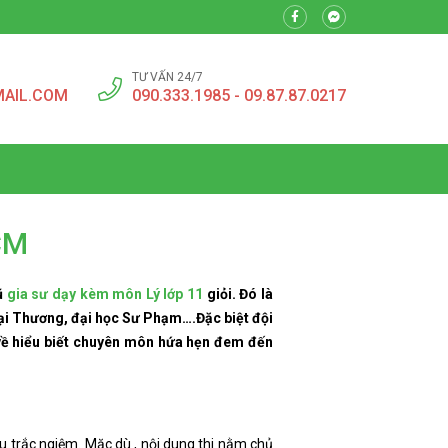
TƯ VẤN 24/7
MAIL.COM
090.333.1985 - 09.87.87.0217
CM
ũ
gia sư dạy kèm môn Lý lớp 11
giỏi. Đó là
oại Thương, đại học Sư Phạm….Đặc biệt đội
 về hiểu biết chuyên môn hứa hẹn đem đến
u trắc ngiệm. Mặc dù , nội dung thi nằm chủ