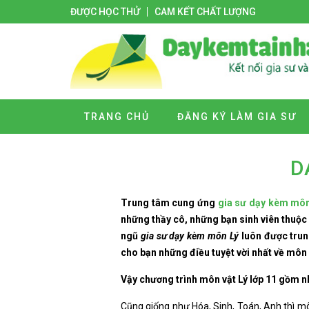
ĐƯỢC HỌC THỬ
CAM KẾT CHẤT LƯỢNG
TRANG CHỦ
ĐĂNG KÝ LÀM GIA SƯ
D
Trung tâm cung ứng
gia sư dạy kèm môn 
những thầy cô, những bạn sinh viên thuộc
ngũ
gia sư dạy kèm môn Lý
luôn được trun
cho bạn những điều tuyệt vời nhất về môn 
Vậy chương trình môn vật Lý lớp 11 gồm 
Cũng giống như Hóa, Sinh, Toán, Anh thì mô