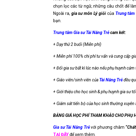
chọn lọc các từ ngữ, những câu chốt để làm
Ngoài ra,
gia sư môn Lý giỏi
của
Trung tâm 
bạn.
Trung tâm Gia sư Tài Năng Trẻ
cam kết:
+ Dạy thử 2 buổi (Miễn phí)
+ Miễn phí 100% chi phí tư vấn và cung cấp gi
+ Đổi gia sư bất kì lúc nào nếu phụ huynh cảm
+ Giáo viên/sinh viên của
Tài Năng Trẻ
đều qua
+ Giới thiệu cho học sinh & phụ huynh gia sư tố
+ Giám sát tiến bộ của học sinh thường xuyên l
BẢNG GIÁ HỌC PHÍ THAM KHẢO CHO PHỤ 
Gia sư Tài Năng Trẻ
với phương châm
“Chất 
TẠI ĐÂY
để xem thêm.