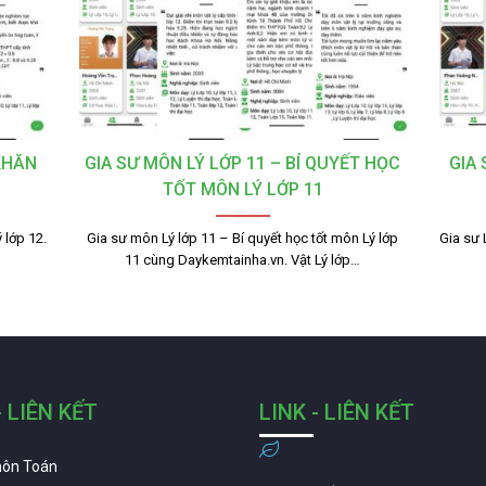
KHĂN
GIA SƯ MÔN LÝ LỚP 11 – BÍ QUYẾT HỌC
GIA
TỐT MÔN LÝ LỚP 11
 lớp 12.
Gia sư môn Lý lớp 11 – Bí quyết học tốt môn Lý lớp
Gia sư 
11 cùng Daykemtainha.vn. Vật Lý lớp…
- LIÊN KẾT
LINK - LIÊN KẾT
môn Toán