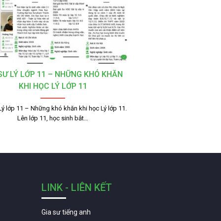
 SƯ LÝ LỚP 11 – NHỮNG KHÓ KHĂN
KHI HỌC LÝ LỚP 11
Lý lớp 11 – Những khó khăn khi học Lý lớp 11.
Lên lớp 11, học sinh bắt…
LINK - LIÊN KẾT
Gia sư tiếng anh