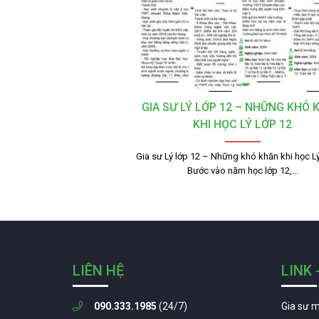
GIA SƯ LÝ LỚP 12 – NHỮNG KHÓ 
KHI HỌC LÝ LỚP 12
Gia sư Lý lớp 12 – Những khó khăn khi học Lý
Bước vào năm học lớp 12,…
LIÊN HỆ
LINK 
090.333.1985
(24/7)
Gia sư 